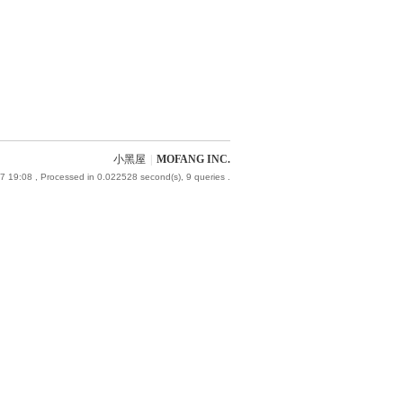
小黑屋
|
MOFANG INC.
7 19:08
, Processed in 0.022528 second(s), 9 queries .