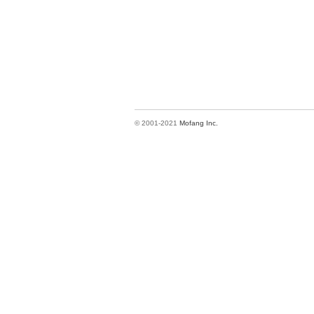
© 2001-2021
Mofang Inc.