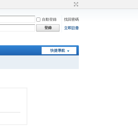
自動登錄
找回密碼
登錄
立即註冊
快捷導航