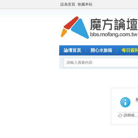
設為首頁
收藏本站
論壇首頁
開心水族箱
每日簽
請稍候...