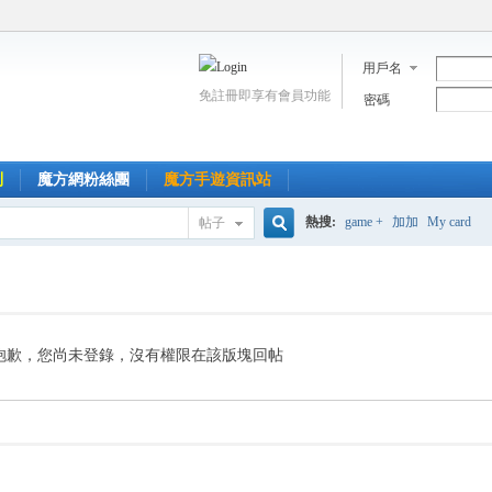
用戶名
免註冊即享有會員功能
密碼
到
魔方網粉絲團
魔方手遊資訊站
熱搜:
game +
加加
My card
帖子
搜
索
抱歉，您尚未登錄，沒有權限在該版塊回帖