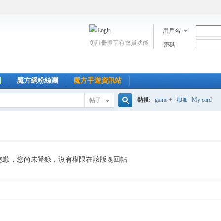
用戶名
免註冊即享有會員功能
密碼
到
魔方網粉絲團
魔方手遊資訊站
熱搜:
game +
加加
My card
帖子
搜
索
抱歉，您尚未登錄，沒有權限在該版塊回帖