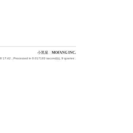
小黑屋
|
MOFANG INC.
8 17:42
, Processed in 0.017183 second(s), 9 queries .