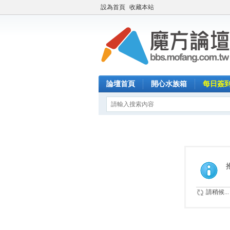
設為首頁
收藏本站
論壇首頁
開心水族箱
每日簽
請稍候...