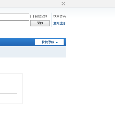
自動登錄
找回密碼
登錄
立即註冊
快捷導航