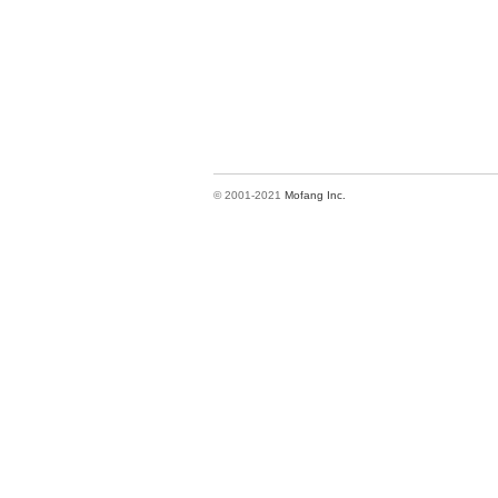
© 2001-2021
Mofang Inc.