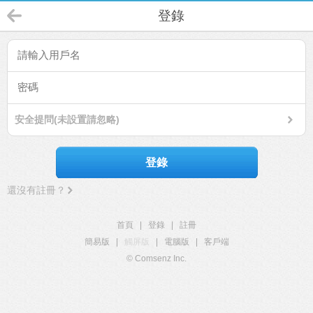
登錄
安全提問(未設置請忽略)
登錄
還沒有註冊？
首頁
|
登錄
|
註冊
簡易版
|
觸屏版
|
電腦版
|
客戶端
© Comsenz Inc.