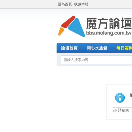
設為首頁
收藏本站
論壇首頁
開心水族箱
每日簽
請稍候...