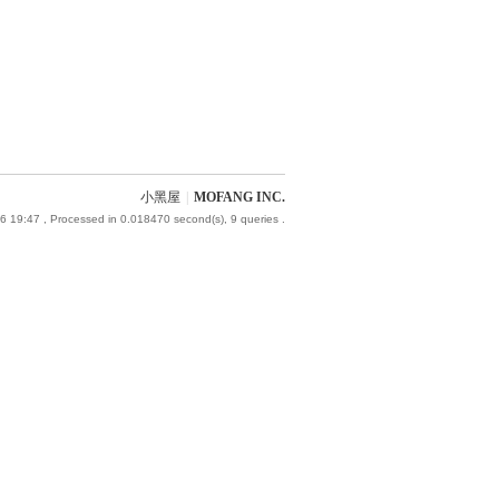
小黑屋
|
MOFANG INC.
6 19:47
, Processed in 0.018470 second(s), 9 queries .