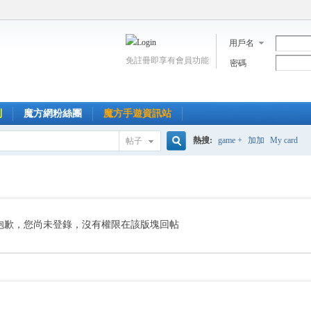
用戶名
免註冊即享有會員功能
密碼
到
魔方網粉絲團
魔方手遊資訊站
熱搜:
game +
加加
My card
帖子
搜
索
抱歉，您尚未登錄，沒有權限在該版塊回帖