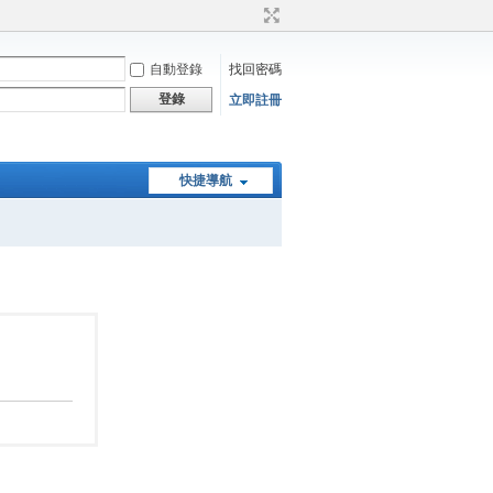
自動登錄
找回密碼
登錄
立即註冊
快捷導航