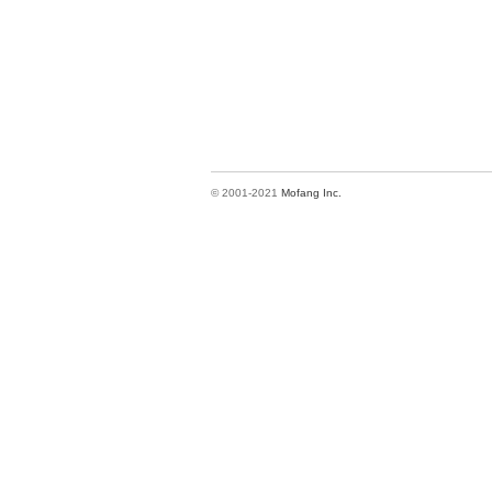
© 2001-2021
Mofang Inc.