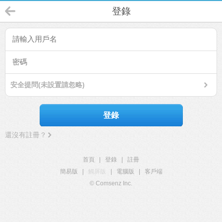
登錄
安全提問(未設置請忽略)
登錄
還沒有註冊？
首頁
|
登錄
|
註冊
簡易版
|
觸屏版
|
電腦版
|
客戶端
© Comsenz Inc.