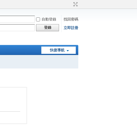
自動登錄
找回密碼
登錄
立即註冊
快捷導航