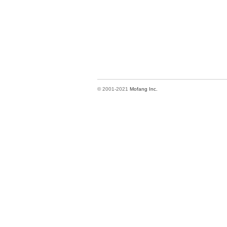
© 2001-2021
Mofang Inc.