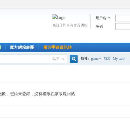
用戶名
免註冊即享有會員功能
密碼
到
魔方網粉絲團
魔方手遊資訊站
熱搜:
game +
加加
My card
帖子
搜
索
抱歉，您尚未登錄，沒有權限在該版塊回帖