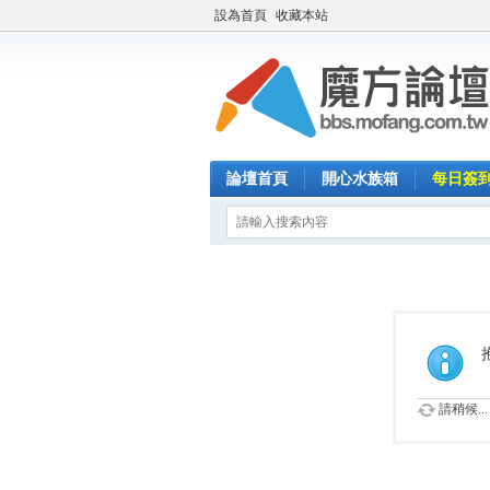
設為首頁
收藏本站
論壇首頁
開心水族箱
每日簽
請稍候...