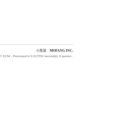
小黑屋
|
MOFANG INC.
7 23:54
, Processed in 0.017551 second(s), 9 queries .