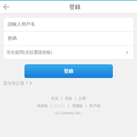
登錄
安全提問(未設置請忽略)
登錄
還沒有註冊？
首頁
|
登錄
|
註冊
簡易版
|
觸屏版
|
電腦版
|
客戶端
© Comsenz Inc.