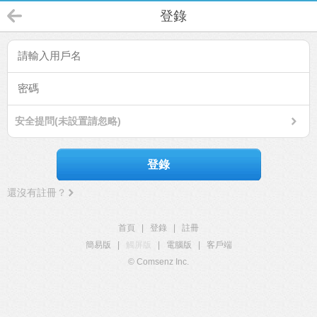
登錄
安全提問(未設置請忽略)
登錄
還沒有註冊？
首頁
|
登錄
|
註冊
簡易版
|
觸屏版
|
電腦版
|
客戶端
© Comsenz Inc.