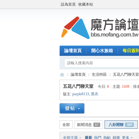
設為首頁
收藏本站
論壇首頁
開心水族箱
每日簽
論壇首頁
生活特區
五花八門聊天室
五花八門聊天室
今日:
0
|
主題:
1439
|
排
版主:
purple8133
,
黑衣
魔
»
›
›
全部
新聞消息
67
八卦閒聊
369
全部主題
最新
熱門
熱帖
精華
更多