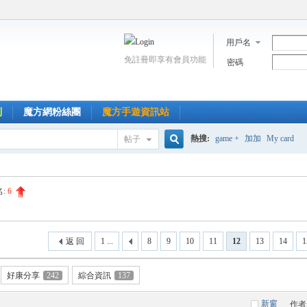
用戶名
免註冊即享有會員功能
密碼
到
魔方網粉絲團
魔方手遊資訊站
熱搜:
game +
加加
My card
帖子
搜
名:
6
索
返 回
1 ...
8
9
10
11
12
13
14
1
好康分享
242
綜合資訊
137
新窗
作者