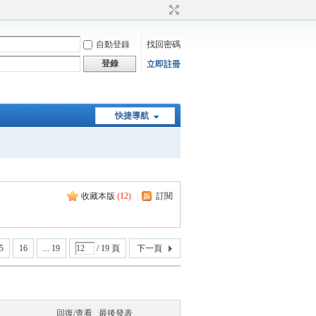
自動登錄
找回密碼
登錄
立即註冊
快捷導航
收藏本版
(
12
)
|
訂閱
5
16
... 19
/ 19 頁
下一頁
回復/查看
最後發表