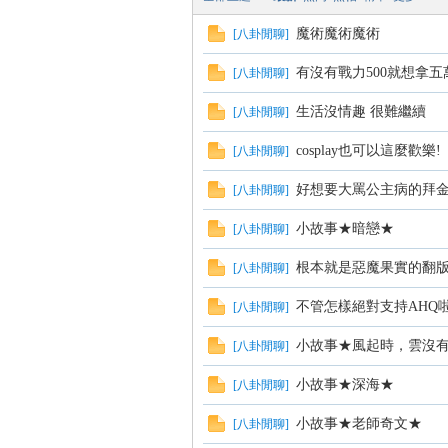
魔術魔術魔術
[
八卦閒聊
]
有沒有戰力500就想拿五
[
八卦閒聊
]
方
生活沒情趣 很難繼續
[
八卦閒聊
]
cosplay也可以這麼歡樂!
[
八卦閒聊
]
好想要大罵公主病的拜金
[
八卦閒聊
]
小故事★暗戀★
[
八卦閒聊
]
根本就是惡魔果實的翻
[
八卦閒聊
]
網
不管怎樣絕對支持AHQ
[
八卦閒聊
]
小故事★風起時，雲沒
[
八卦閒聊
]
小故事★深海★
[
八卦閒聊
]
小故事★老師奇文★
[
八卦閒聊
]