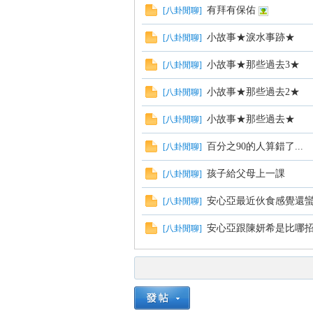
有拜有保佑
[
八卦閒聊
]
小故事★淚水事跡★
[
八卦閒聊
]
小故事★那些過去3★
[
八卦閒聊
]
小故事★那些過去2★
[
八卦閒聊
]
小故事★那些過去★
[
八卦閒聊
]
百分之90的人算錯了...
[
八卦閒聊
]
孩子給父母上一課
[
八卦閒聊
]
安心亞最近伙食感覺還蠻不錯
[
八卦閒聊
]
安心亞跟陳妍希是比哪
[
八卦閒聊
]