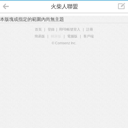
火柴人聯盟
本版塊或指定的範圍內尚無主題
首頁
|
登錄
|
用FB帳號登入
|
註冊
簡易版
|
觸屏版
|
電腦版
|
客戶端
© Comsenz Inc.