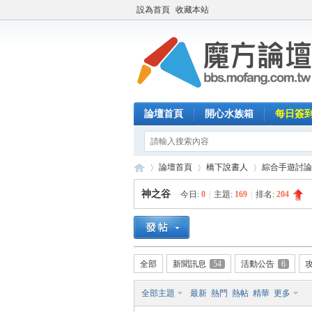
設為首頁
收藏本站
論壇首頁
開心水族箱
每日簽
論壇首頁
橋下說書人
綜合手遊討論
神之谷
今日:
0
|
主題:
169
|
排名:
204
魔
»
›
›
全部
新聞訊息
54
活動公告
6
全部主題
最新
熱門
熱帖
精華
更多