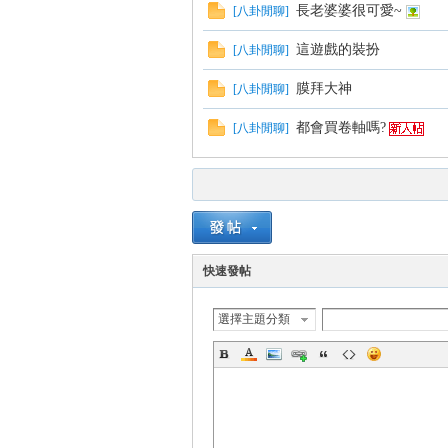
長老婆婆很可愛~
[
八卦閒聊
]
這遊戲的裝扮
[
八卦閒聊
]
方
膜拜大神
[
八卦閒聊
]
都會買卷軸嗎?
[
八卦閒聊
]
快速發帖
網
選擇主題分類