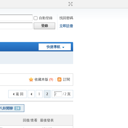
自動登錄
找回密碼
登錄
立即註冊
快捷導航
收藏本版
(
9
)
|
訂閱
返 回
1
2
/ 2 頁
八卦閒聊
24
回復/查看
最後發表