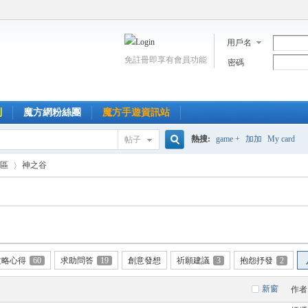
用戶名
免註冊即享有會員功能
密碼
到
魔方網粉絲團
魔方手遊資訊站
熱搜:
game +
加加
My card
帖子
搜
區
神之谷
索
›
攻略心得
60
求助問答
19
創意發想
祈願建議
3
抱怨抒發
2
新窗
作者