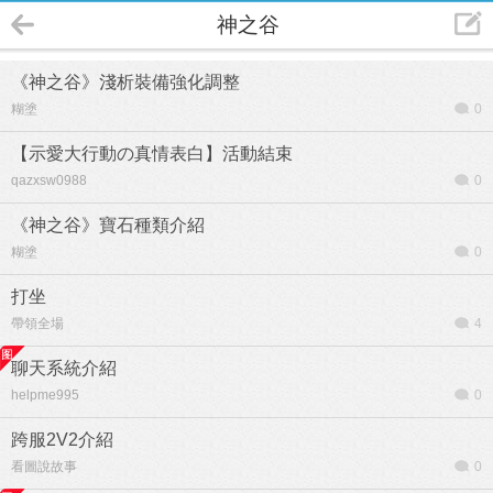
神之谷
《神之谷》淺析裝備強化調整
糊塗
0
【示愛大行動の真情表白】活動結束
qazxsw0988
0
《神之谷》寶石種類介紹
糊塗
0
打坐
帶領全場
4
聊天系統介紹
helpme995
0
跨服2V2介紹
看圖說故事
0