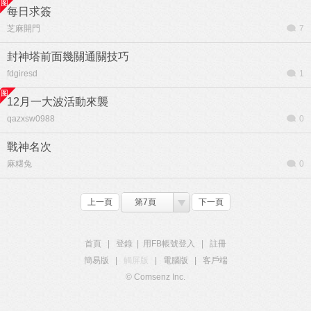
每日求簽
芝麻開門
7
封神塔前面幾關通關技巧
fdgiresd
1
12月一大波活動來襲
qazxsw0988
0
戰神名次
麻糬兔
0
上一頁
第7頁
下一頁
首頁
|
登錄
|
用FB帳號登入
|
註冊
簡易版
|
觸屏版
|
電腦版
|
客戶端
© Comsenz Inc.