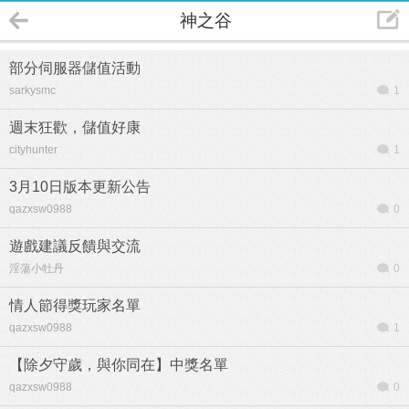
神之谷
部分伺服器儲值活動
sarkysmc
1
週末狂歡，儲值好康
cityhunter
1
3月10日版本更新公告
qazxsw0988
0
遊戲建議反饋與交流
淫蕩小牡丹
0
情人節得獎玩家名單
qazxsw0988
1
【除夕守歲，與你同在】中獎名單
qazxsw0988
0