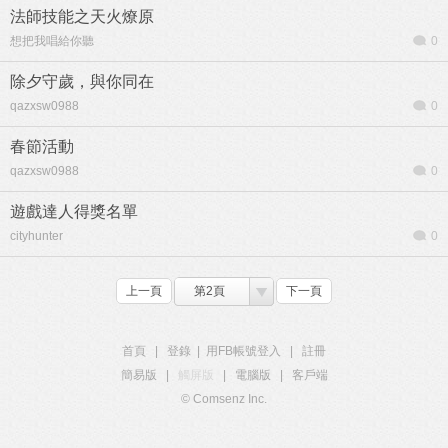
法師技能之天火燎原
想把我唱給你聽
0
除夕守歲，與你同在
qazxsw0988
0
春節活動
qazxsw0988
0
遊戲達人得獎名單
cityhunter
0
上一頁
第2頁
下一頁
首頁
|
登錄
|
用FB帳號登入
|
註冊
簡易版
|
觸屏版
|
電腦版
|
客戶端
© Comsenz Inc.