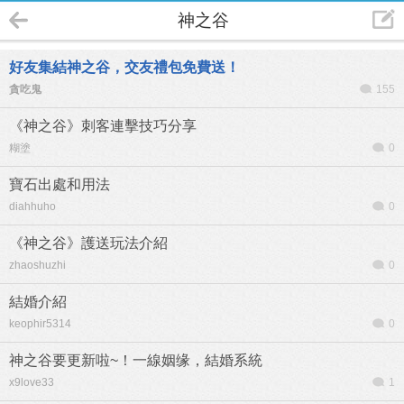
神之谷
好友集結神之谷，交友禮包免費送！
貪吃鬼
155
《神之谷》刺客連擊技巧分享
糊塗
0
寶石出處和用法
diahhuho
0
《神之谷》護送玩法介紹
zhaoshuzhi
0
結婚介紹
keophir5314
0
神之谷要更新啦~！一線姻缘，結婚系統
x9love33
1