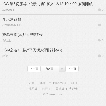
IOS 第5伺服器 “縱橫九霄” 將於12/18 10：00 激萌開啟~！
x9love33
0
剛玩這遊戲
小貪姊姊吃吃吃
1
寶藏守衛(藍點香菇)積分
貪吃鬼
0
《神之谷》淺析平民玩家關於封神塔
糊塗
0
上一頁
第6頁
下一頁
首頁
|
登錄
|
用FB帳號登入
|
註冊
簡易版
|
觸屏版
|
電腦版
|
客戶端
© Comsenz Inc.