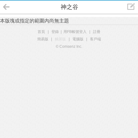
神之谷
本版塊或指定的範圍內尚無主題
首頁
|
登錄
|
用FB帳號登入
|
註冊
簡易版
|
觸屏版
|
電腦版
|
客戶端
© Comsenz Inc.