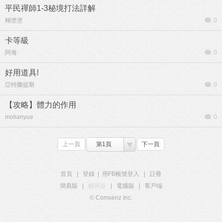
平民禪師1-3秘境打法詳解
糊塗塗
0
卡等級
阿海
0
好用道具!
亞特蘭提斯
0
【攻略】體力的作用
molianyue
0
上一頁
第1頁
下一頁
首頁
|
登錄
|
用FB帳號登入
|
註冊
簡易版
|
觸屏版
|
電腦版
|
客戶端
© Comsenz Inc.