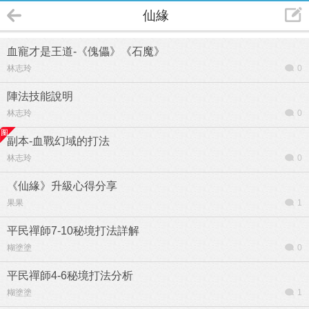
仙緣
血寵才是王道-《傀儡》《石魔》
林志玲
0
陣法技能說明
林志玲
0
副本-血戰幻域的打法
林志玲
0
《仙緣》升級心得分享
果果
1
平民禪師7-10秘境打法詳解
糊塗塗
0
平民禪師4-6秘境打法分析
糊塗塗
1