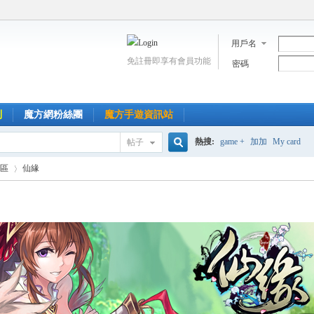
用戶名
免註冊即享有會員功能
密碼
到
魔方網粉絲團
魔方手遊資訊站
熱搜:
game +
加加
My card
帖子
搜
區
仙緣
索
›