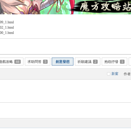
499_1.html
502_1.html
500_1.html
遊戲攻略
44
求助問答
5
創意發想
祈願建議
2
抱怨抒發
1
新窗
作者