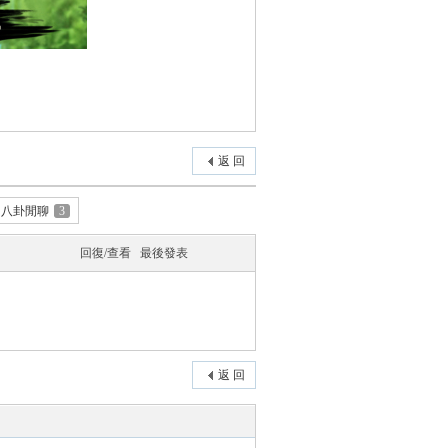
返 回
八卦閒聊
3
回復/查看
最後發表
返 回