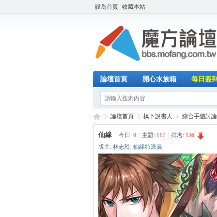
設為首頁
收藏本站
論壇首頁
開心水族箱
每日簽
論壇首頁
橋下說書人
綜合手遊討論
仙緣
今日:
0
|
主題:
117
|
排名:
136
版主:
林志玲
,
仙緣特派員
魔
»
›
›