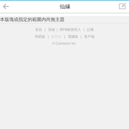
仙緣
本版塊或指定的範圍內尚無主題
首頁
|
登錄
|
用FB帳號登入
|
註冊
簡易版
|
觸屏版
|
電腦版
|
客戶端
© Comsenz Inc.