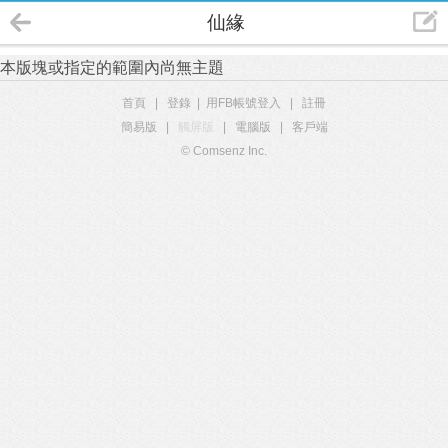
仙緣
本版塊或指定的範圍內尚無主題
首頁
|
登錄
|
用FB帳號登入
|
註冊
簡易版
|
觸屏版
|
電腦版
|
客戶端
© Comsenz Inc.