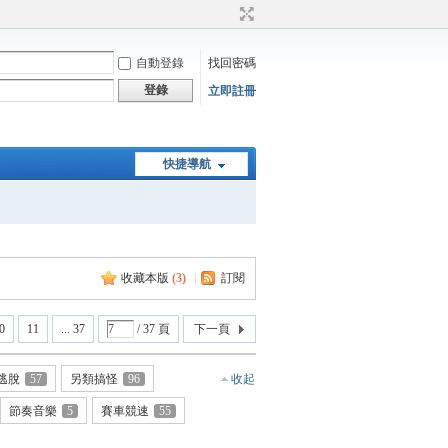
自動登錄
找回密碼
登錄
立即註冊
快捷導航
收藏本版
(
3
)
|
訂閱
0
11
... 37
/ 37 頁
下一頁
逃脫
57
另類搞怪
96
收起
節奏音樂
5
賽車競速
55