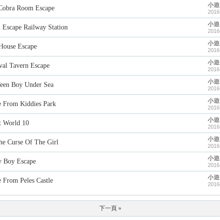
小遊
a Room Escape
2016
小遊
pe Railway Station
2016
小遊
se Escape
2016
小遊
Tavern Escape
2016
小遊
 Boy Under Sea
2016
小遊
m Kiddies Park
2016
小遊
orld 10
2016
小遊
rse Of The Girl
2016
小遊
oy Escape
2016
小遊
m Peles Castle
2016
下一頁 »