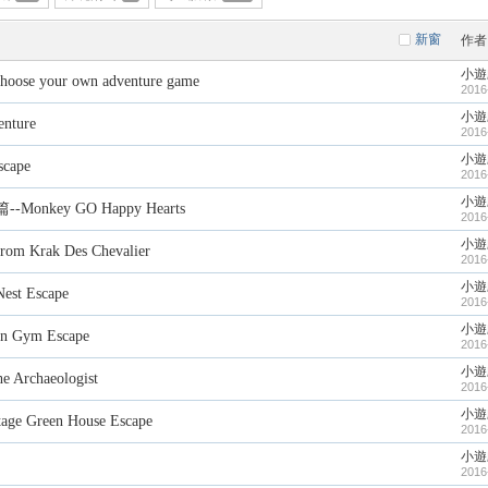
新窗
作者
小遊
e your own adventure game
2016
小遊
nture
2016
小遊
cape
2016
小遊
key GO Happy Hearts
2016
小遊
Krak Des Chevalier
2016
小遊
t Escape
2016
小遊
Gym Escape
2016
小遊
rchaeologist
2016
小遊
reen House Escape
2016
小遊
2016