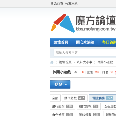
設為首頁
收藏本站
論壇首頁
開心水族箱
每日簽
論壇首頁
八卦大小事
休閒小遊戲
休閒小遊戲
今日:
0
|
主題:
299
|
排名:
30
魔
»
›
›
全部
動作遊戲
402
冒險解謎
722
飛行射擊
110
格鬥對戰
19
女生遊
角色扮演
158
策略模擬
228
運動遊