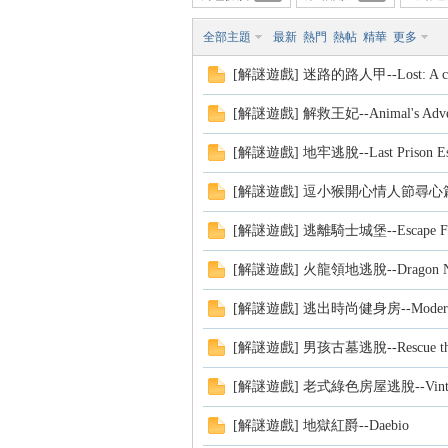
全部主題
最新
熱門
熱帖
精華
更多
[解謎遊戲] 迷路的路人甲--Lost: A choos
方
[解謎遊戲] 解救王妃--Animal's Adve
[解謎遊戲] 地牢逃脫--Last Prison Es
[解謎遊戲] 逗小猴開心情人節尋心篇--Mon
[解謎遊戲] 逃離騎士城堡--Escape From 
[解謎遊戲] 火龍領地逃脫--Dragon Nes
網
[解謎遊戲] 逃出時尚健身房--Modern 
[解謎遊戲] 男孩古墓逃脫--Rescue the A
[解謎遊戲] 老式綠色房屋逃脫--Vintage G
[解謎遊戲] 地獄紅爵--Daebio