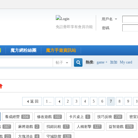
用戶名
免註冊即享有會員功能
密碼
到
魔方網粉絲團
魔方手遊資訊站
熱搜:
game +
加加
My card
帖子
搜
索
返 回
1 ...
2
3
4
5
6
7
8
9
1
養成經營
104
修改遊戲
102
卡片桌上
1
技巧反映
250
密室
戲
167
麻將遊戲
2
找錯比較
17
人稱射擊
127
益智遊戲
370
戲
23
方塊消去
4
守城防禦
120