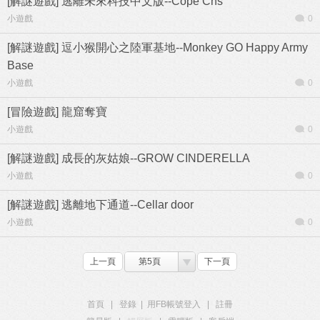
[解謎遊戲] 逃離未來科技中文版--Cope Chs
小遊戲
0
[解謎遊戲] 逗小猴開心之陸軍基地--Monkey GO Happy Army
Base
小遊戲
0
[冒險遊戲] 龍窟奪寶
小遊戲
0
[解謎遊戲] 成長的灰姑娘--GROW CINDERELLA
小遊戲
0
[解謎遊戲] 逃離地下通道--Cellar door
小遊戲
0
上一頁
第5頁
下一頁
首頁
|
登錄
|
用FB帳號登入
|
註冊