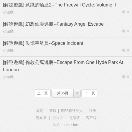
[解謎遊戲] 意識的輪迴2--The Freewill Cycle: Volume II
小遊戲
0
[解謎遊戲] 幻想仙境逃脫--Fantasy Angel Escape
小遊戲
0
[解謎遊戲] 失憶宇航員--Space Incident
小遊戲
0
[解謎遊戲] 倫敦公寓逃脫--Escape From One Hyde Park At
London
小遊戲
0
上一頁
第36頁
下一頁
首頁
|
登錄
|
用FB帳號登入
|
註冊
簡易版
|
觸屏版
|
電腦版
|
客戶端
© Comsenz Inc.