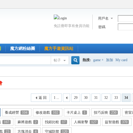
用戶名
免註冊即享有會員功能
密碼
到
魔方網粉絲團
魔方手遊資訊站
熱搜:
game +
加加
My card
帖子
搜
索
返 回
1 ...
29
30
31
32
33
34
養成經營
104
修改遊戲
102
卡片桌上
1
技巧反映
250
密室
戲
167
麻將遊戲
2
找錯比較
17
人稱射擊
127
益智遊戲
370
戲
23
方塊消去
4
守城防禦
120