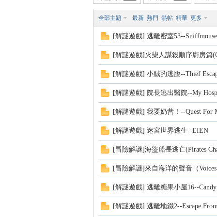
全部主題
最新
熱門
熱帖
精華
更多
[解謎遊戲] 逃離密室53--Sniffmouse Rea
方
[解謎遊戲]火柴人謀殺順序廚房篇(Causal
[解謎遊戲] 小賊的逃脫--Thief Esca
[解謎遊戲] 院長逃出醫院--My Hospita
[解謎遊戲] 我要奶昔！--Quest For Mi
[解謎遊戲] 迷宮世界逃生--EIEN
網
[冒險解謎]海盜船長逃亡(Pirates Cha
[冒險解謎]來自海洋的聲音（Voices fr
[解謎遊戲] 逃離糖果小屋16--Candy Room
[解謎遊戲] 逃離地鐵2--Escape From T