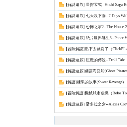
[解謎遊戲] 星探零式--Hoshi Saga Rei
[解謎遊戲] 七天沒下雨--7 Days Witho
[解謎遊戲] 恐怖之家2--The House 2
[解謎遊戲] 紙片世界逃生3--Paper Worl
[冒險解謎]點下去就對了（ClickPL
[解謎遊戲] 巨魔的傳說--Troll Tale
[解謎遊戲]幽靈海盜船(Ghost Pirates
[解謎]糖果的故事(Sweet Revenge)
[冒險解謎]機械城市危機（Robo Tr
[解謎遊戲] 潘多拉之盒--Alexia Crow: T