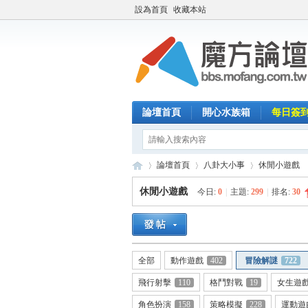
設為首頁
收藏本站
論壇首頁
開心水族箱
每日簽
論壇首頁
八卦大小事
休閒小遊戲
休閒小遊戲
今日:
0
|
主題:
299
|
排名:
30
魔
»
›
›
全部
動作遊戲
402
冒險解謎
722
飛行射擊
110
格鬥對戰
19
女生遊
角色扮演
158
策略模擬
228
運動遊