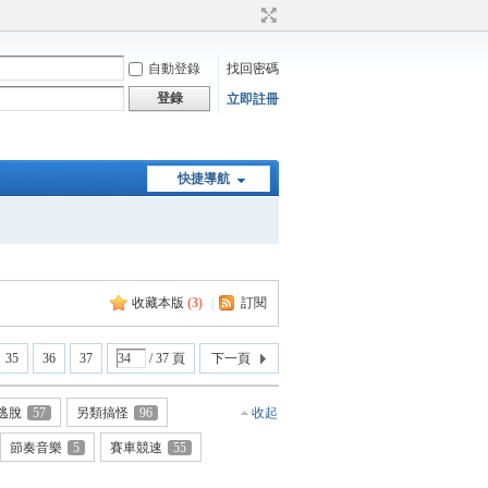
自動登錄
找回密碼
登錄
立即註冊
快捷導航
收藏本版
(
3
)
|
訂閱
35
36
37
/ 37 頁
下一頁
逃脫
57
另類搞怪
96
收起
節奏音樂
5
賽車競速
55