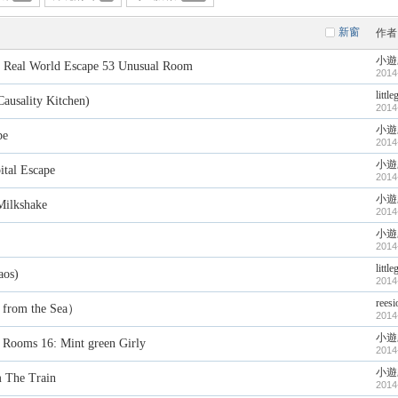
新窗
作者
小遊
l World Escape 53 Unusual Room
2014
littl
ity Kitchen)
2014
小遊
pe
2014
小遊
l Escape
2014
小遊
lkshake
2014
小遊
2014
littl
os)
2014
reesi
om the Sea）
2014
小遊
s 16: Mint green Girly
2014
小遊
he Train
2014