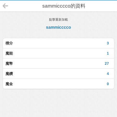
sammicccco的資料
點擊重新加載
sammicccco
積分
3
魔能
1
魔幣
27
魔鑽
4
魔金
0