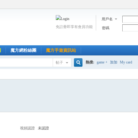
用戶名
免註冊即享有會員功能
密碼
到
魔方網粉絲團
魔方手遊資訊站
熱搜:
game +
加加
My card
帖子
搜
索
視頻認證
未認證