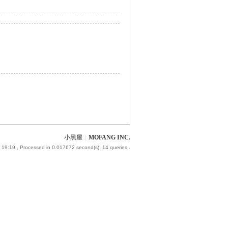
小黑屋
|
MOFANG INC.
 19:19
, Processed in 0.017672 second(s), 14 queries .