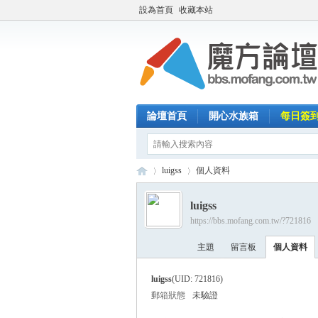
設為首頁
收藏本站
論壇首頁
開心水族箱
每日簽
luigss
個人資料
luigss
https://bbs.mofang.com.tw/?721816
魔
›
›
主題
留言板
個人資料
luigss
(UID: 721816)
郵箱狀態
未驗證