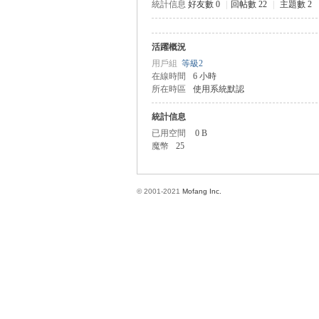
統計信息
好友數 0
|
回帖數 22
|
主題數 2
活躍概況
方
用戶組
等級2
在線時間
6 小時
所在時區
使用系統默認
統計信息
已用空間
0 B
魔幣
25
© 2001-2021
Mofang Inc.
網