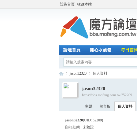
設為首頁
收藏本站
論壇首頁
開心水族箱
每日簽
jason32320
個人資料
jason32320
https://bbs.mofang.com.tw/?52209
魔
›
›
主題
留言板
個人資料
jason32320
(UID: 52209)
郵箱狀態
未驗證