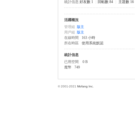
統計信息
好友數 1
|
回帖數 84
|
主題數 16
活躍概況
方
管理組
版主
用戶組
版主
在線時間
163 小時
所在時區
使用系統默認
統計信息
已用空間
0 B
魔幣
749
網
© 2001-2021
Mofang Inc.