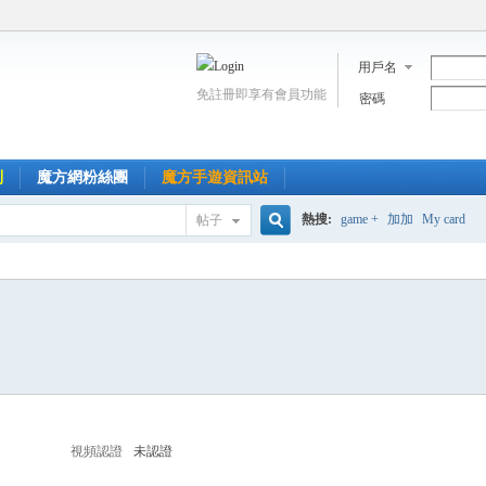
用戶名
免註冊即享有會員功能
密碼
到
魔方網粉絲團
魔方手遊資訊站
熱搜:
game +
加加
My card
帖子
搜
索
視頻認證
未認證