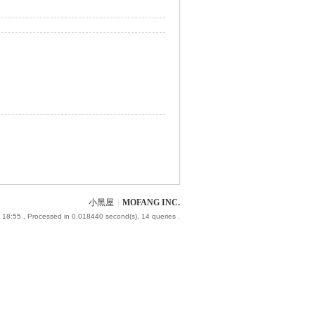
小黑屋
|
MOFANG INC.
 18:55
, Processed in 0.018440 second(s), 14 queries .