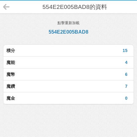
554E2E005BAD8的資料
點擊重新加載
554E2E005BAD8
積分
15
魔能
4
魔幣
6
魔鑽
7
魔金
0