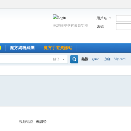
用戶名
免註冊即享有會員功能
密碼
到
魔方網粉絲團
魔方手遊資訊站
熱搜:
game +
加加
My card
帖子
搜
索
視頻認證
未認證