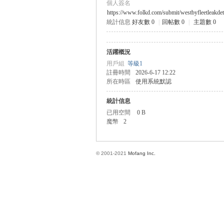
個人簽名
https://www.folkd.com/submit/westbyfleetleakdet
統計信息
好友數 0
|
回帖數 0
|
主題數 0
方
活躍概況
用戶組
等級1
註冊時間
2026-6-17 12:22
所在時區
使用系統默認
統計信息
已用空間
0 B
魔幣
2
網
© 2001-2021
Mofang Inc.