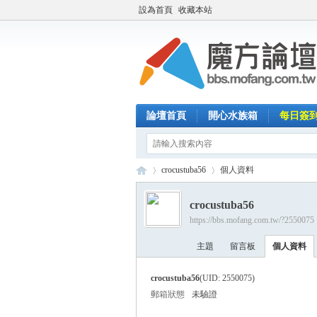
設為首頁
收藏本站
論壇首頁
開心水族箱
每日簽
crocustuba56
個人資料
crocustuba56
https://bbs.mofang.com.tw/?2550075
魔
›
›
主題
留言板
個人資料
crocustuba56
(UID: 2550075)
郵箱狀態
未驗證