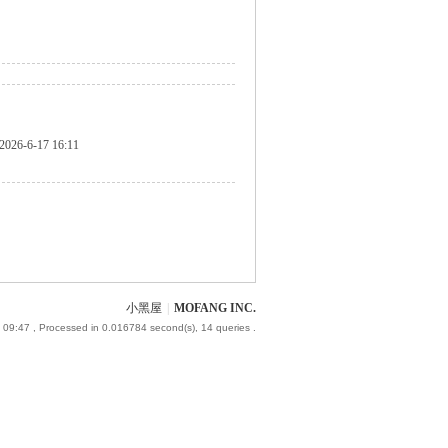
2026-6-17 16:11
小黑屋
|
MOFANG INC.
 09:47
, Processed in 0.016784 second(s), 14 queries .