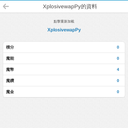
XplosivewapPy的資料
點擊重新加載
XplosivewapPy
積分
0
魔能
0
魔幣
4
魔鑽
0
魔金
0