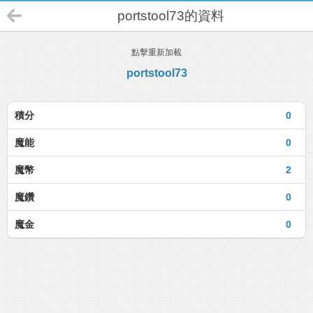
portstool73的資料
點擊重新加載
portstool73
積分
0
魔能
0
魔幣
2
魔鑽
0
魔金
0