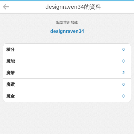
designraven34的資料
點擊重新加載
designraven34
積分
0
魔能
0
魔幣
2
魔鑽
0
魔金
0