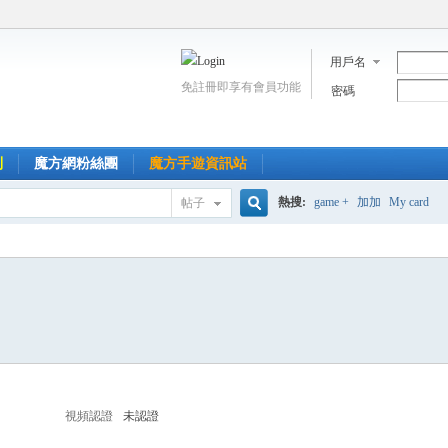
用戶名
免註冊即享有會員功能
密碼
到
魔方網粉絲團
魔方手遊資訊站
熱搜:
game +
加加
My card
帖子
搜
索
視頻認證
未認證