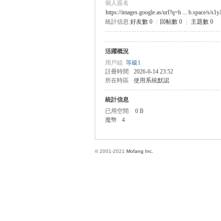
個人簽名
https://images.google.as/url?q=h ... b.space/s/
統計信息
好友數 0
|
回帖數 0
|
主題數 0
方
活躍概況
用戶組
等級1
註冊時間
2026-6-14 23:52
所在時區
使用系統默認
統計信息
已用空間
0 B
魔幣
4
網
© 2001-2021
Mofang Inc.