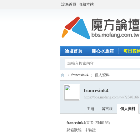
設為首頁
收藏本站
論壇首頁
開心水族箱
每日簽
francesink4
個人資料
francesink4
https://bbs.mofang.com.tw/?2546166
魔
›
›
主題
留言板
個人資料
francesink4
(UID: 2546166)
郵箱狀態
未驗證