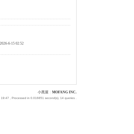
2026-6-15 02:52
小黑屋
|
MOFANG INC.
 19:47
, Processed in 0.016851 second(s), 14 queries .