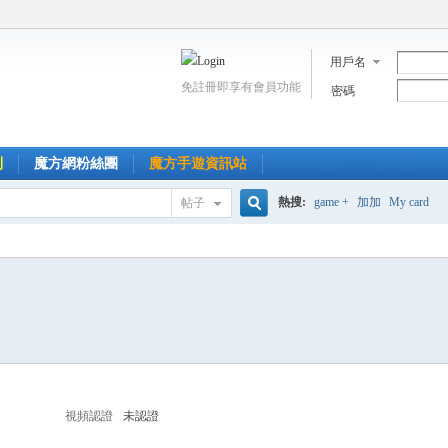
用戶名
免註冊即享有會員功能
密碼
到
魔方網粉絲團
魔方手遊資訊站
熱搜:
game +
加加
My card
帖子
搜
索
視頻認證
未認證