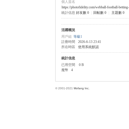
個人簽名
https://photofidelity.com/webball-football-betting
統計信息
好友數 0
|
回帖數 0
|
主題數 0
方
活躍概況
用戶組
等級1
註冊時間
2026-6-13 23:41
所在時區
使用系統默認
統計信息
已用空間
0 B
魔幣
4
網
© 2001-2021
Mofang Inc.