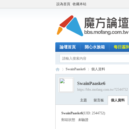
設為首頁
收藏本站
論壇首頁
開心水族箱
每日簽
SwainPaaske6
個人資料
SwainPaaske6
https://bbs.mofang.com.tw/?2544752
魔
›
›
主題
留言板
個人資料
SwainPaaske6
(UID: 2544752)
郵箱狀態
未驗證