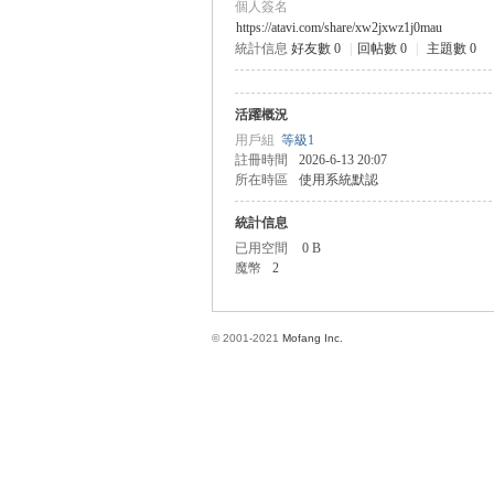
個人簽名
https://atavi.com/share/xw2jxwz1j0mau
統計信息
好友數 0
|
回帖數 0
|
主題數 0
方
活躍概況
用戶組
等級1
註冊時間
2026-6-13 20:07
所在時區
使用系統默認
統計信息
已用空間
0 B
魔幣
2
網
© 2001-2021
Mofang Inc.