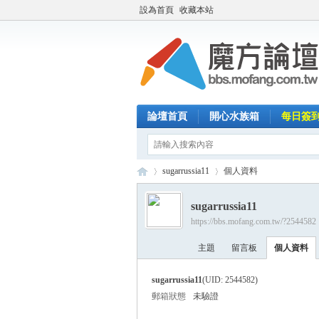
設為首頁
收藏本站
論壇首頁
開心水族箱
每日簽
sugarrussia11
個人資料
sugarrussia11
https://bbs.mofang.com.tw/?2544582
魔
›
›
主題
留言板
個人資料
sugarrussia11
(UID: 2544582)
郵箱狀態
未驗證