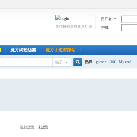
用戶名
免註冊即享有會員功能
密碼
到
魔方網粉絲團
魔方手遊資訊站
熱搜:
game +
加加
My card
帖子
搜
索
視頻認證
未認證