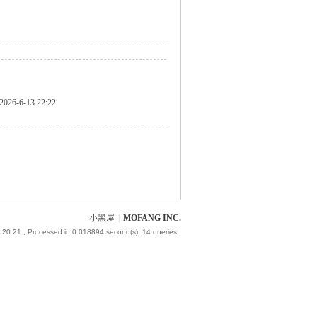
2026-6-13 22:22
小黑屋
|
MOFANG INC.
 20:21
, Processed in 0.018894 second(s), 14 queries .