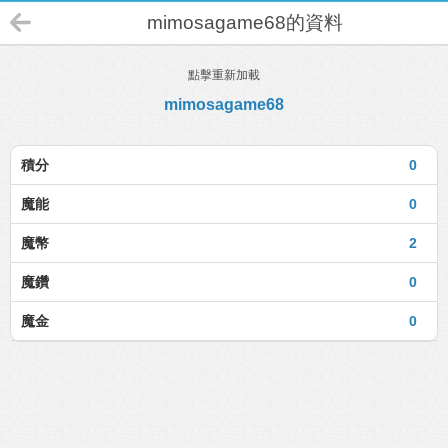
mimosagame68的資料
點擊重新加載
mimosagame68
積分
0
魔能
0
魔幣
2
魔鑽
0
魔金
0