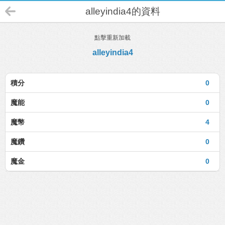
alleyindia4的資料
點擊重新加載
alleyindia4
積分
0
魔能
0
魔幣
4
魔鑽
0
魔金
0