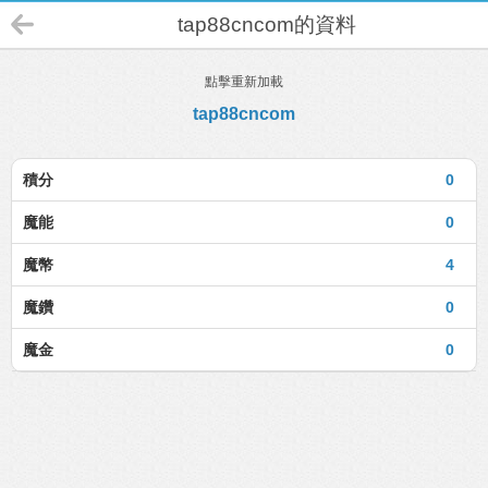
tap88cncom的資料
點擊重新加載
tap88cncom
積分
0
魔能
0
魔幣
4
魔鑽
0
魔金
0