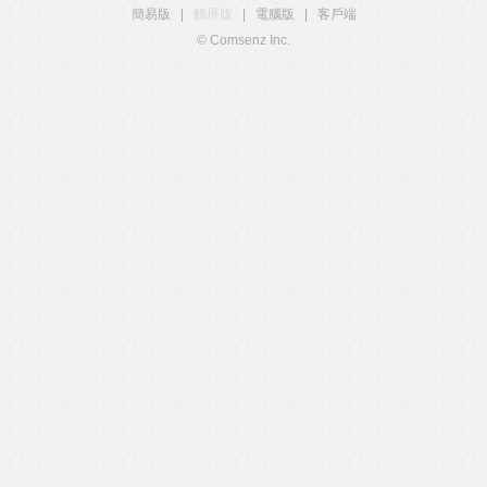
簡易版
|
觸屏版
|
電腦版
|
客戶端
© Comsenz Inc.