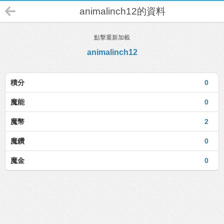
animalinch12的資料
點擊重新加載
animalinch12
積分
0
魔能
0
魔幣
2
魔鑽
0
魔金
0