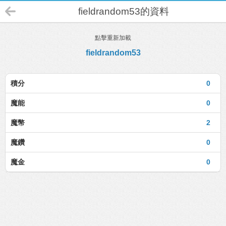
fieldrandom53的資料
點擊重新加載
fieldrandom53
積分
0
魔能
0
魔幣
2
魔鑽
0
魔金
0