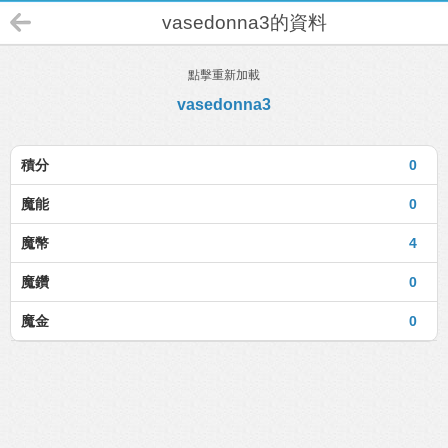
vasedonna3的資料
點擊重新加載
vasedonna3
積分
0
魔能
0
魔幣
4
魔鑽
0
魔金
0