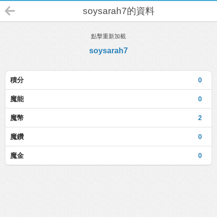
soysarah7的資料
點擊重新加載
soysarah7
積分
0
魔能
0
魔幣
2
魔鑽
0
魔金
0