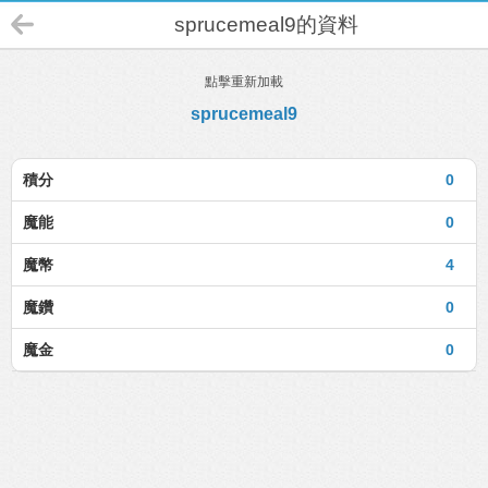
sprucemeal9的資料
點擊重新加載
sprucemeal9
積分
0
魔能
0
魔幣
4
魔鑽
0
魔金
0