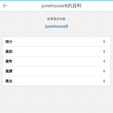
junehouse8的資料
點擊重新加載
junehouse8
積分
0
魔能
0
魔幣
4
魔鑽
0
魔金
0