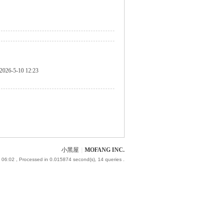
2026-5-10 12:23
小黑屋
|
MOFANG INC.
 06:02
, Processed in 0.015874 second(s), 14 queries .