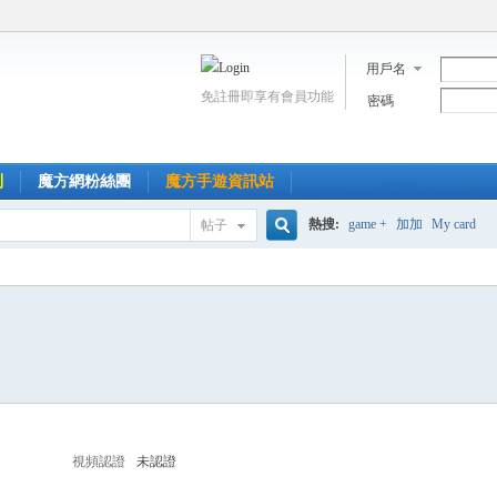
用戶名
免註冊即享有會員功能
密碼
到
魔方網粉絲團
魔方手遊資訊站
熱搜:
game +
加加
My card
帖子
搜
索
視頻認證
未認證