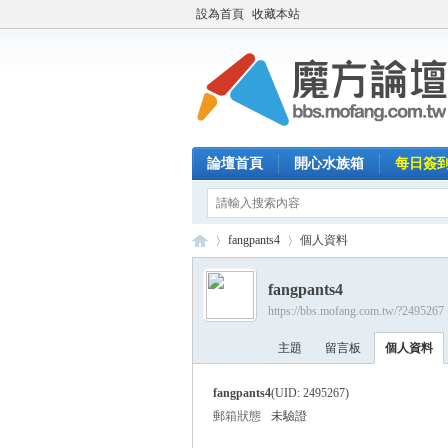
設為首頁
收藏本站
論壇首頁
開心水族箱
每日簽
fangpants4
個人資料
fangpants4
https://bbs.mofang.com.tw/?2495267
魔
›
›
主題
留言板
個人資料
fangpants4
(UID: 2495267)
郵箱狀態
未驗證