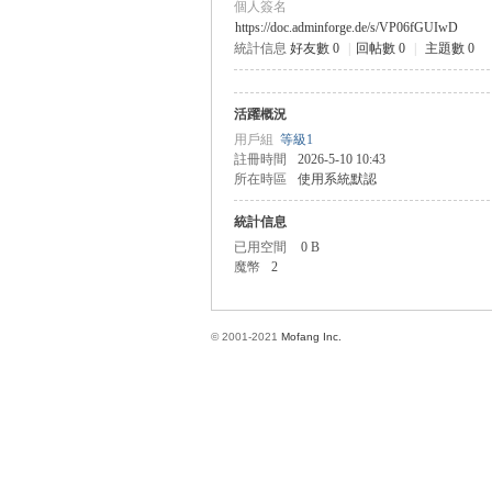
個人簽名
https://doc.adminforge.de/s/VP06fGUIwD
統計信息
好友數 0
|
回帖數 0
|
主題數 0
方
活躍概況
用戶組
等級1
註冊時間
2026-5-10 10:43
所在時區
使用系統默認
統計信息
已用空間
0 B
魔幣
2
網
© 2001-2021
Mofang Inc.