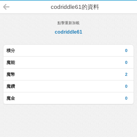
codriddle61的資料
點擊重新加載
codriddle61
積分
0
魔能
0
魔幣
2
魔鑽
0
魔金
0