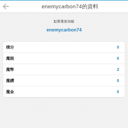
enemycarbon74的資料
點擊重新加載
enemycarbon74
積分
0
魔能
0
魔幣
2
魔鑽
0
魔金
0