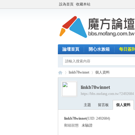
設為首頁
收藏本站
論壇首頁
開心水族箱
每日簽
linkb78winnet
個人資料
linkb78winnet
https://bbs.mofang.com.tw/?2492684
魔
›
›
主題
留言板
個人資料
linkb78winnet
(UID: 2492684)
郵箱狀態
未驗證