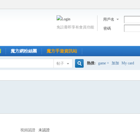
用戶名
免註冊即享有會員功能
密碼
到
魔方網粉絲團
魔方手遊資訊站
熱搜:
game +
加加
My card
帖子
搜
索
視頻認證
未認證