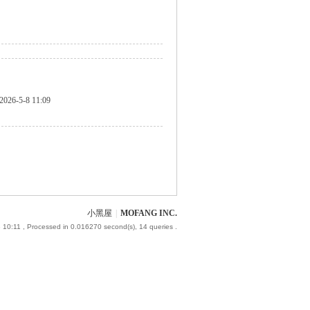
2026-5-8 11:09
小黑屋
|
MOFANG INC.
 10:11
, Processed in 0.016270 second(s), 14 queries .