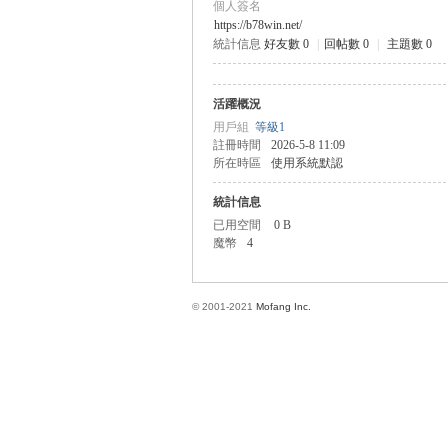
個人簽名
https://b78win.net/
統計信息
好友數 0
|
回帖數 0
|
主題數 0
方
活躍概況
用戶組
等級1
註冊時間
2026-5-8 11:09
所在時區
使用系統默認
統計信息
已用空間
0 B
魔幣
4
網
© 2001-2021
Mofang Inc.