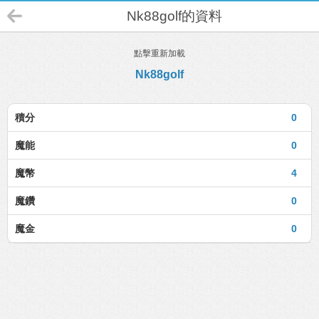
Nk88golf的資料
點擊重新加載
Nk88golf
積分
0
魔能
0
魔幣
4
魔鑽
0
魔金
0