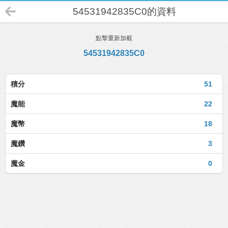
54531942835C0的資料
點擊重新加載
54531942835C0
積分
51
魔能
22
魔幣
18
魔鑽
3
魔金
0